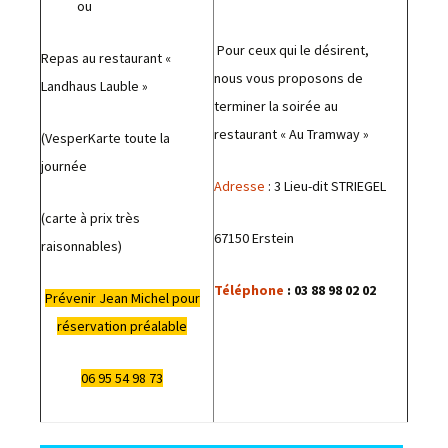
ou
Pour ceux qui le désirent,
Repas au restaurant «
nous vous proposons de
Landhaus Lauble »
terminer la soirée au
restaurant « Au Tramway »
(VesperKarte toute la
journée
Adresse
: 3 Lieu-dit STRIEGEL
(carte à prix très
67150 Erstein
raisonnables)
Téléphone
: 03 88 98 02 02
Prévenir Jean Michel pour
réservation préalable
06 95 54 98 73