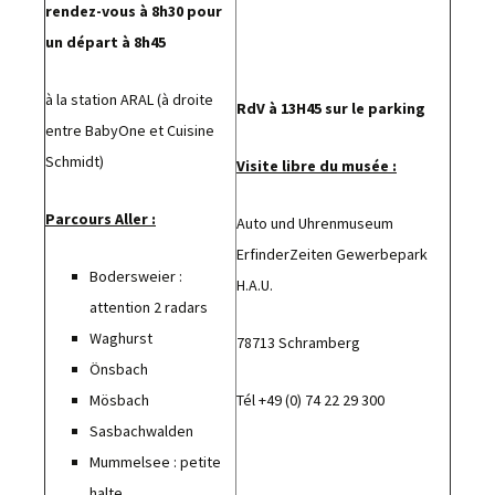
rendez-vous
à 8h30 pour
un départ à 8h45
à la station ARAL (à droite
RdV à 13H45 sur le parking
entre BabyOne et Cuisine
Schmidt)
Visite libre du musée :
Parcours Aller :
Auto und Uhrenmuseum
ErfinderZeiten Gewerbepark
Bodersweier :
H.A.U.
attention 2 radars
Waghurst
78713 Schramberg
Önsbach
Mösbach
Tél +49 (0) 74 22 29 300
Sasbachwalden
Mummelsee : petite
halte