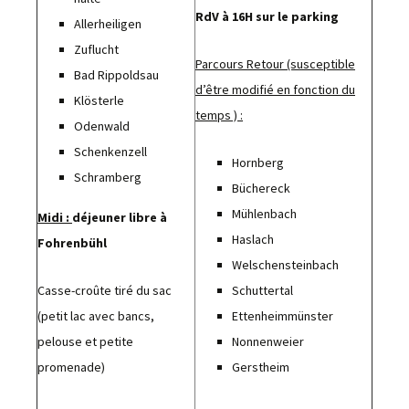
RdV à 16H sur le parking
Allerheiligen
Zuflucht
Parcours Retour
(susceptible
Bad Rippoldsau
d’être modifié en fonction du
Klösterle
temps ) :
Odenwald
Schenkenzell
Hornberg
Schramberg
Büchereck
Mühlenbach
Midi :
déjeuner libre à
Haslach
Fohrenbühl
Welschensteinbach
Casse-croûte tiré du sac
Schuttertal
(petit lac avec bancs,
Ettenheimmünster
pelouse et petite
Nonnenweier
promenade)
Gerstheim