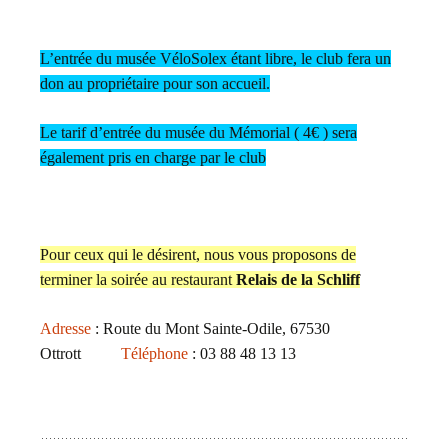
L’entrée du musée VéloSolex étant libre, le club fera un
don au propriétaire pour son accueil.
Le tarif d’entrée du musée du Mémorial ( 4€ ) sera
également pris en charge par le club
Pour ceux qui le désirent, nous vous proposons de
terminer la soirée au restaurant
Relais de la Schliff
Adresse
: Route du Mont Sainte-Odile, 67530
Ottrott
Téléphone
: 03 88 48 13 13