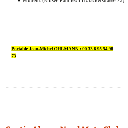
Muttenz (Musée Panthéon Hofackerstrasse 72)
Portable Jean-Michel OHLMANN :
00 33 6 95 54 98
73