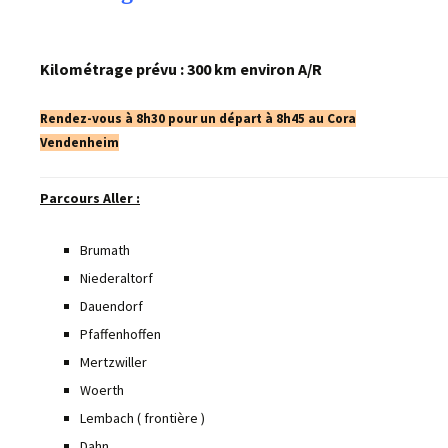
Kilométrage prévu : 300 km environ A/R
Rendez-
vous
à 8h30 pour un départ à 8h45 au Cora
Vendenheim
Parcours Aller :
Brumath
Niederaltorf
Dauendorf
Pfaffenhoffen
Mertzwiller
Woerth
Lembach ( frontière )
Dahn